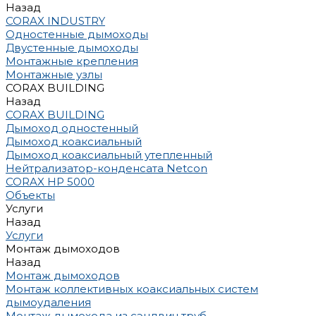
Назад
CORAX INDUSTRY
Одностенные дымоходы
Двустенные дымоходы
Монтажные крепления
Монтажные узлы
CORAX BUILDING
Назад
CORAX BUILDING
Дымоход одностенный
Дымоход коаксиальный
Дымоход коаксиальный утепленный
Нейтрализатор-конденсата Netcon
CORAX HP 5000
Объекты
Услуги
Назад
Услуги
Монтаж дымоходов
Назад
Монтаж дымоходов
Монтаж коллективных коаксиальных систем
дымоудаления
Монтаж дымохода из сэндвич труб