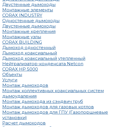
Двустенные дымоходы
Монтажные элементы
CORAX INDUSTRY
Одностенные дымоходы
Двустенные дымоходы
Монтажные крепления
Монтажные узлы
CORAX BUILDING
Дымоход одностенный
Дымоход коаксиальный
Дымоход коаксиальный утепленный
Нейтрализатор-конденсата Netcon
CORAX HP 5000
Объекты
Услуги
Монтаж дымоходов
Монтаж коллективных коаксиальных систем
дымоудаления
Монтаж дымохода из сэндвич труб
Монтаж дымоходов для газовых котлов
Монтаж дымоходов для ГПУ (Газопоршневые
установки)
Расчет дымоходов