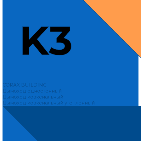
CORAX BUILDING
Дымоход одностенный
Дымоход коаксиальный
Дымоход коаксиальный утепленный