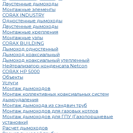
Двустенные дымоходы
Монтажные элементы
CORAX INDUSTRY
Одностенные дымоходы
Двустенные дымоходы
Монтажные крепления
Монтажные узлы
CORAX BUILDING
Дымоход одностенный
Дымоход коаксиальный
Дымоход коаксиальный утепленный
Нейтрализатор-конденсата Netcon
CORAX HP 5000
Объекты
Услуги
Монтаж дымоходов
Монтаж коллективных коаксиальных систем
дымоудаления
Монтаж дымохода из сэндвич труб
Монтаж дымоходов для газовых котлов
Монтаж дымоходов для ГПУ (Газопоршневые
установки)
Расчет дымоходов