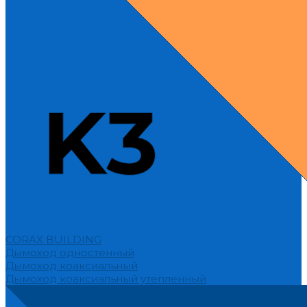
CORAX BUILDING
Дымоход одностенный
Дымоход коаксиальный
Дымоход коаксиальный утепленный