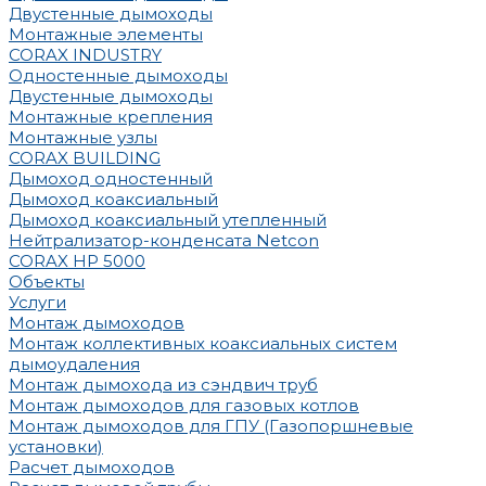
Двустенные дымоходы
Монтажные элементы
CORAX INDUSTRY
Одностенные дымоходы
Двустенные дымоходы
Монтажные крепления
Монтажные узлы
CORAX BUILDING
Дымоход одностенный
Дымоход коаксиальный
Дымоход коаксиальный утепленный
Нейтрализатор-конденсата Netcon
CORAX HP 5000
Объекты
Услуги
Монтаж дымоходов
Монтаж коллективных коаксиальных систем
дымоудаления
Монтаж дымохода из сэндвич труб
Монтаж дымоходов для газовых котлов
Монтаж дымоходов для ГПУ (Газопоршневые
установки)
Расчет дымоходов