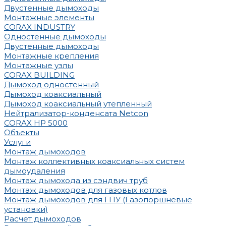
Двустенные дымоходы
Монтажные элементы
CORAX INDUSTRY
Одностенные дымоходы
Двустенные дымоходы
Монтажные крепления
Монтажные узлы
CORAX BUILDING
Дымоход одностенный
Дымоход коаксиальный
Дымоход коаксиальный утепленный
Нейтрализатор-конденсата Netcon
CORAX HP 5000
Объекты
Услуги
Монтаж дымоходов
Монтаж коллективных коаксиальных систем
дымоудаления
Монтаж дымохода из сэндвич труб
Монтаж дымоходов для газовых котлов
Монтаж дымоходов для ГПУ (Газопоршневые
установки)
Расчет дымоходов