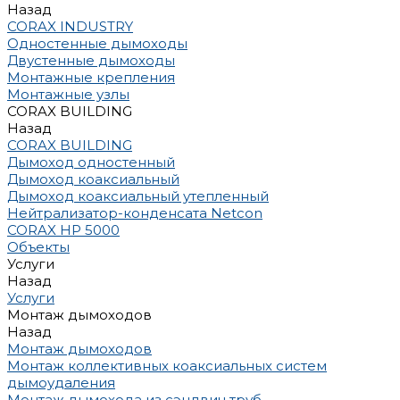
Назад
CORAX INDUSTRY
Одностенные дымоходы
Двустенные дымоходы
Монтажные крепления
Монтажные узлы
CORAX BUILDING
Назад
CORAX BUILDING
Дымоход одностенный
Дымоход коаксиальный
Дымоход коаксиальный утепленный
Нейтрализатор-конденсата Netcon
CORAX HP 5000
Объекты
Услуги
Назад
Услуги
Монтаж дымоходов
Назад
Монтаж дымоходов
Монтаж коллективных коаксиальных систем
дымоудаления
Монтаж дымохода из сэндвич труб