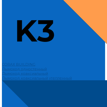
CORAX BUILDING
Дымоход одностенный
Дымоход коаксиальный
Дымоход коаксиальный утепленный