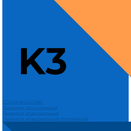
CORAX BUILDING
Дымоход одностенный
Дымоход коаксиальный
Дымоход коаксиальный утепленный